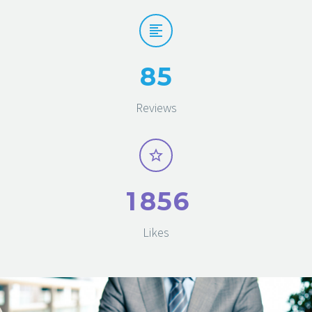
8
5
Reviews
1
8
5
6
Likes